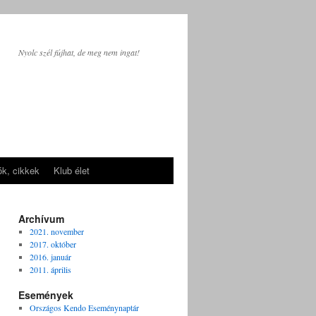
Nyolc szél fújhat, de meg nem ingat!
ók, cikkek
Klub élet
Archívum
2021. november
2017. október
2016. január
2011. április
Események
Országos Kendo Eseménynaptár