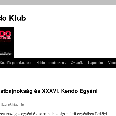
do Klub
Kezdők jelentkezése
Hobbi kendósoknak
Oktatók
Kapcsolat
Vide
patbajnokság és XXXVI. Kendo Egyéni
|
Szerző:
hfadmin
tt országos egyéni és csapatbajnokságon férfi egyéniben Erdélyi