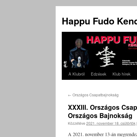
Kilépés
a
Happu Fudo Ken
tartalomba
A Klubról
Edzések
Klub hírek
←
Országos Csapatbajnokság
XXXIII. Országos Csa
Országos Bajnokság
Közzétéve
2021. november 18. csütörtök
A 2021. november 13-án megrendeze