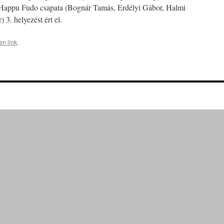
 Happu Fudo csapata (Bognár Tamás, Erdélyi Gábor, Halmi
 3. helyezést ért el.
en link
.