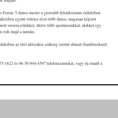
 Ferenc 5 danos mester a gyorsabb felzárkóztatás érdekében
miközben együtt vehetsz részt több danos, magasan képzett
tott versenyzőinkkel, illetve több sportársunkkal, akikkel egy
 esik majd a tanulás.
rdekében az első időszakra szükség szerint shinait (bambuszkard)
475-1622 és 06-30-944-4597 telefonszámokat, vagy írj emailt a