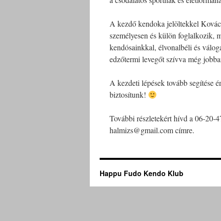
A kezdő kendoka jelöltekkel Kovács
személyesen és külön foglalkozik, 
kendósainkkal, élvonalbéli és váloga
edzőtermi levegőt szívva még jobban
A kezdeti lépések tovább segítése é
biztosítunk!
További részletekért hívd a 06-20-
halmizs@gmail.com címre.
Happu Fudo Kendo Klub