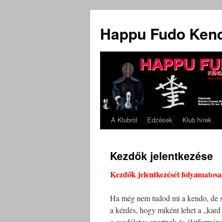
Kilépés
a
Happu Fudo Ken
tartalomba
A Klubról
Edzések
Klub hírek
Kezdők jelentkezése
Kezdők jelentkezését folyamatos
Ha még nem tudod mi a kendo, de sze
a kérdés, hogy miként lehet a „kard 
a csodálatos sportnak és életformána