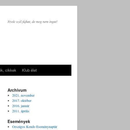
Nyolc szél fújhat, de meg nem ingat!
ók, cikkek
Klub élet
Archívum
2021. november
2017. október
2016. január
2011. április
Események
Országos Kendo Eseménynaptár