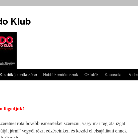
do Klub
Kezdők jelentkezése
Hobbi kendósoknak
Oktatók
Kapcsolat
Vide
an fogadjuk!
retnél róla bővebb ismereteket szerezni, vagy már rég óta izgat
útját járni” vegyél részt edzéseinken és kezdd el elsajátítani ennek
k alapjait.